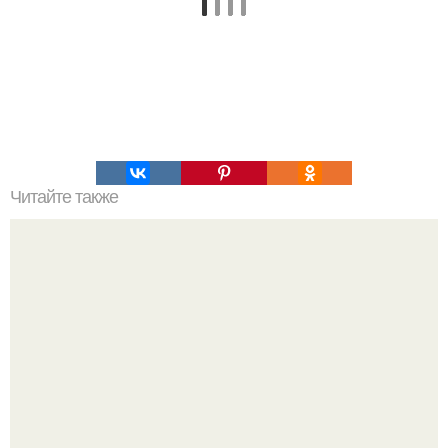
Читайте также
9 неожиданных применений обычной пищевой фольги.