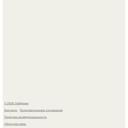
Ботва пожелтела, сосед уже достал вилы, и рука сама
тянется копать картошку.
Чем заболела груша и как ее лечить?
© 2026 Лайфхаки
Контакты
Пользовательское соглашение
Политика конфидециальности
Обратная связь