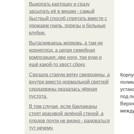
Выкопать картошку и сразу
засыпать её в мешки - самый
быстрый способ спрятать вместе с
урожаем гниль, порезы и больные
клубни.
Вытаскиваешь морковь, а там не
корнеплод, а целая семейная
композиция: две ноги, три руки и
ещё какой-то хвост сбоку.
Корпу
Срезала старую ветку смородины, а
полик
внутри вместо нормальной светлой
устан
сердцевины оказалась чёрная
под п
пустота.
Верхн
В том случае, если баклажаны
между
стоят красивой зелёной стеной, а
плодов почти не видно - радоваться
тут нечему.