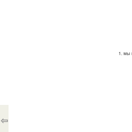
1. мы
⇦