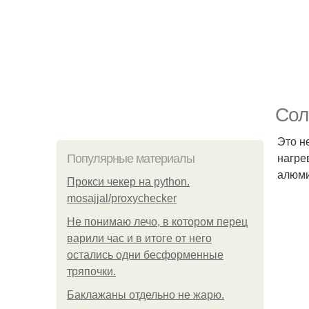
Сол
Это н
нагре
Популярные материалы
алюми
Прокси чекер на python.
mosajjal/proxychecker
Не понимаю лечо, в котором перец
варили час и в итоге от него
остались одни бесформенные
тряпочки.
Баклажаны отдельно не жарю.