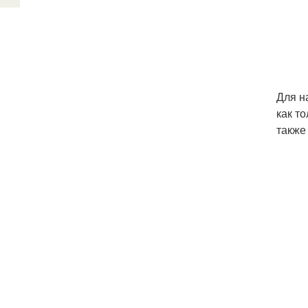
Для н
как т
также