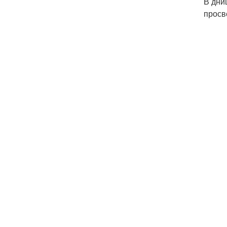
В дни
просв