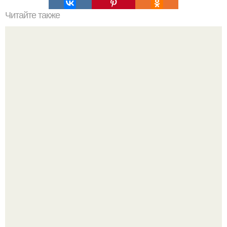
Читайте также
Печенье "Розочки". Это печенье моя тётя пекла,
практически еженедельно.
Вытаскиваешь морковь, а там не корнеплод, а целая