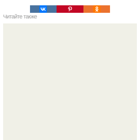
Читайте также
Как вывести плесень.
Самые абсурдные законы мира, в которые сложно