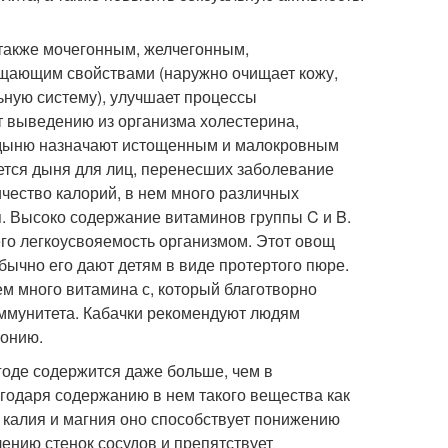
также мочегонным, желчегонным,
щающим свойствами (наружно очищает кожу,
ьную систему), улучшает процессы
т выведению из организма холестерина,
 дыню назначают истощенным и малокровным
ется дыня для лиц, перенесших заболевание
чество калорий, в нем много различных
я. Высоко содержание витаминов группы C и B.
его легкоусвояемость организмом. Этот овощ
бычно его дают детям в виде протертого пюре.
нем много витамина с, который благотворно
иммунитета. Кабачки рекомендуют людям
тонию.
ягоде содержится даже больше, чем в
годаря содержанию в нем такого вещества как
 калия и магния оно способствует понижению
ению стенок сосудов и препятствует