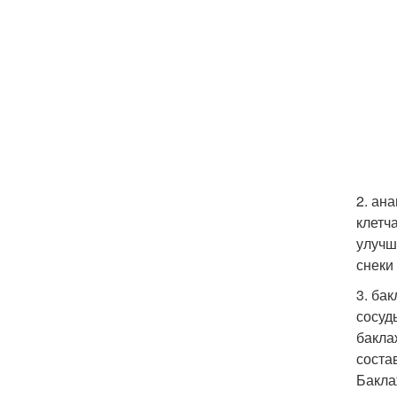
2. ан
клетч
улучш
снеки
3. ба
сосуд
бакла
соста
Бакла