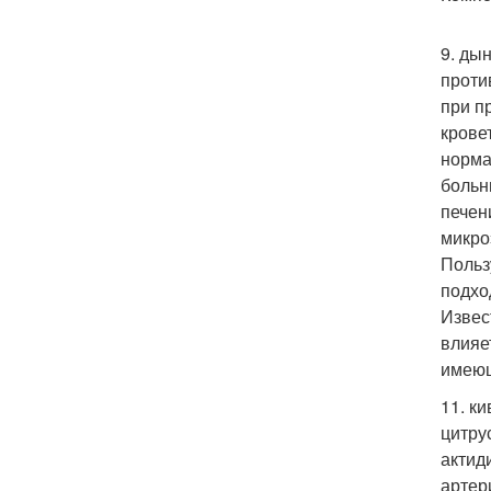
9. ды
проти
при п
крове
норма
больн
печен
микро
Польз
подхо
Извес
влияе
имеющ
11. к
цитру
актид
артер