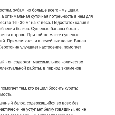
 костям, зубам, но больше всего - мышцам.
я, а оптимальная суточная потребность в нем для
стве 16 - 30 мг на кг веса. Недостаток калия в
еблении белков. Сушеные бананы богаты
ется в кровь. При той же массе сушеные
ий. Применяются и в лечебных целях. Банан
Серотонин улучшает настроение, помогает
лый - он содержит максимальное количество
ллектуальной работы, в период экзаменов.
омогает тем, кто решил бросить курить:
мость.
ценный белок, содержащийся во всех без
ктически не уступает белку говядины, но не