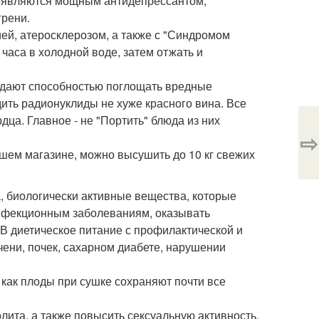
ы являются мощным антидепрессантом,
грени.
ей, атеросклерозом, а также с "Синдромом
часа в холодной воде, затем отжать и
дают способностью поглощать вредные
ить радионуклиды не хуже красного вина. Все
ца. Главное - не "Портить" блюда из них
⇨
шем магазине, можно высушить до 10 кг свежих
, биологически активные вещества, которые
нфекционным заболеваниям, оказывать
 В диетическое питание с профилактической и
чени, почек, сахарном диабете, нарушении
 как плоды при сушке сохраняют почти все
лита, а также повысить сексуальную активность.