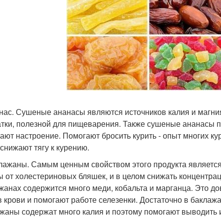
анас. Сушеные ананасы являются источников калия и магния
атки, полезной для пищеварения. Также сушеные ананасы п
ают настроение. Помогают бросить курить - опыт многих кур
 снижают тягу к курению.
клажаны. Самым ценным свойством этого продукта является
ы от холестериновых бляшек, и в целом снижать концентрац
жанах содержится много меди, кобальта и марганца. Это д
в крови и помогают работе селезенки. Достаточно в баклаж
жаны содержат много калия и поэтому помогают выводить и