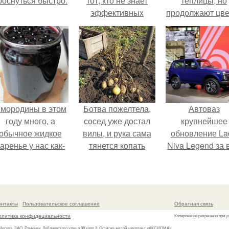
роснуться быстро.
тот, кто не знает
теплицы, но
эффективных
продолжают цве
способов
как сумасшедш
запоминать
информацию.
мородины в этом
Ботва пожелтела,
Автоваз
году много, а
сосед уже достал
крупнейшее
обычное жидкое
вилы, и рука сама
обновление La
аренье у нас как-
тянется копать
Niva Legend за 
то не очень едят.
картошку.
историю
представил.
онтакты
Пользовательское соглашение
Обратная связь
олитика конфидециальности
Копирование разрешено при у
 Москва, ЗАО, Раменки, Лобачевского улица 98 корп.3, Офисно-жилой комплекс «АКСИОМА»,