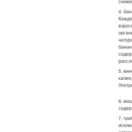
сниже
4. ба
Каждо
взросл
орган
натур
банан
содер
рассл
5. ви
калия
Употр
6. ви
содер
7. гр
исклю