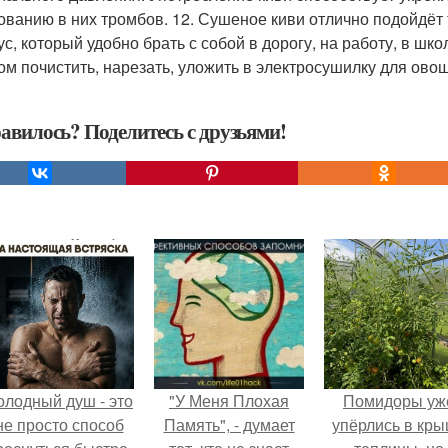
ованию в них тромбов. 12. Сушеное киви отлично подойдёт т
ус, который удобно брать с собой в дорогу, на работу, в шк
ом почистить, нарезать, уложить в электросушилку для овощ
авилось? Поделитесь с друзьями!
олодный душ - это
"У Меня Плохая
Помидоры уж
не просто способ
Память", - думает
упёрлись в кр