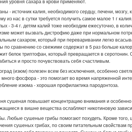
ния уровня сахара в крови применяют.
наны - источник калия, необходимого сердцу, печени, мозгу,
му из нас в сутки требуется получить самое малое 1 г кали
ых - 3-4 г. детям калий тоже необходим ежесуточно, в количе
изме может вызвать дистрофию даже при нормальном потр
альным сахаром, который при переваривании легко всасыва
ы по сравнению со свежими содержат в 5 раз больше калор
жит белок триптофан, который превращается в серотонин. 
абиться и просто почувствовать себя счастливым.
ноград (изюм) полезен всем без исключения, особенно свет
, много фосфора - это помогает во время напряженной инте
ебление изюма - хорошая профилактика пародонтоза.
шня сушеная повышает концентрацию внимания и особенно п
жащиеся в вишне вещества ослабляют никотиновую зависи
ибы. Любые сушеные грибы помогают похудеть. Кроме того, 
чения сушеных грибах, по своим питательным свойствам пра