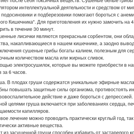
ляет после себя токсичных веществ. Сушеные белые гриб
лятором интеллектуальной деятельности и средством от ми
 подосиновики и подберезовики помогают бороться с анеми
ого Кишечника". Для приготовления их нужно замочить на 4 
рить в течение 30 минут.
енные лисички являются прекрасным сорбентом, они обла
тва, накапливающиеся в нашем кишечнике, а заодно вывод
сключения сушеные грибы богаты калием, полезным для серд
очным количеством масла или жирных сливок.
ощью электросушилок, которые вы можете приобрести в на
 за 6 часов.
уша. В плодах груши содержатся уникальные эфирные масла
бны повышать защитные силы организма, противостоять и
вовоспалительное действие и даже бороться с депрессией.
ной целями груша включается при заболеваниях сердца, пе
цаемости капилляров.
вое лечение можно проводить практически круглый год, так
гически активные вещества.
т из засушенной груши способен избавить от застарелого ко