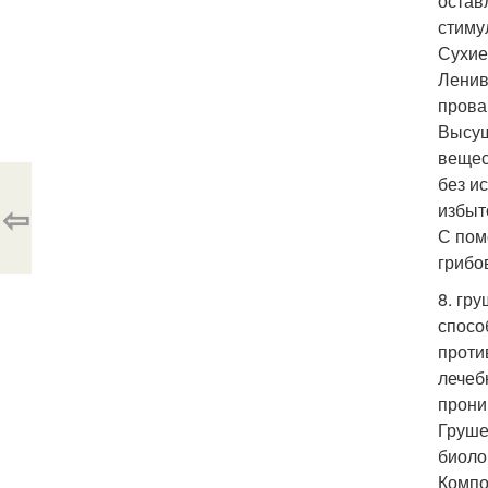
остав
стиму
Сухие
Ленив
прова
Высуш
вещес
без и
⇦
избыт
С пом
грибов
8. гр
спосо
проти
лечеб
прони
Груше
биоло
Компо