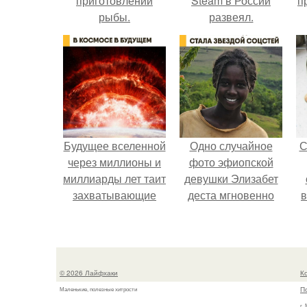
приготовлении
Steam в России
п
рыбы.
развеял.
Будущее вселенной
Одно случайное
С
через миллионы и
фото эфиопской
миллиарды лет таит
девушки Элизабет
захватывающие
деста мгновенно
в
тайны.
разлетелось по
всему интернету и
сделало её новой
звездой соцсетей.
© 2026 Лайфхаки
К
П
Маленькие, полезные хитрости
г.