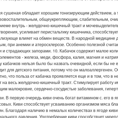
ня сушеная обладает хорошим тонизирующим действием, а 
вовоспалительным, общеукрепляющим, слабительным, очи
риеме внутрь - желудочно-кишечный тракт и мочевыделител
творения, усиливает перистальтику кишечника, способствуе
лизующе влияет на обмен веществ. В народной медицине
ым, при анемии и атеросклерозе. Особенно полезной счита
и и страдающих запорами. 10. Кабачок содержит малое коли
элементов - железа, меди, фосфора, калия, магния и натри
у кабачков нельзя было бы назвать очевидной, если бы не 
дит для детского питания, потому что он малоаллергенен. О
тно, что польза от кабачка проявляется еще и в том, что в 
т на весь желудочно-кишечный тракт. Стимулирует работу 
им малокровие, сердечно-сосудистые заболевания, гипер
иви. В первую очередь киви очень богат витамином с. его в 
совых. Киви способствует усваиванию организмом мяса бла
ин. Благодаря наличию в немалых количествах в ягоде киви
иального давления. Употребление киви способствует укрепл