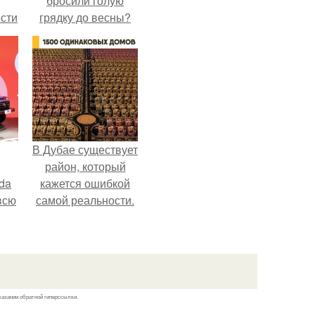
бросили голую
сти
грядку до весны?
ие?
В Дубае существует
район, который
da
кажется ошибкой
всю
самой реальности.
казании обратной гиперссылки.