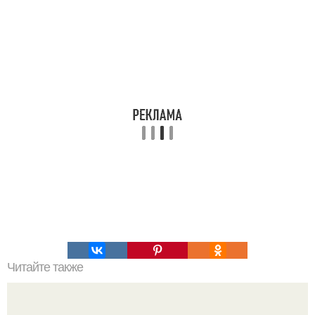
Читайте также