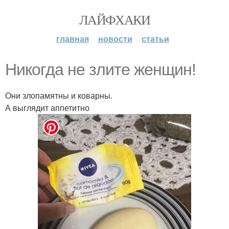
ЛАЙФХАКИ
главная
новости
статьи
Никогда не злите женщин!
Они злопамятны и коварны.
А выглядит аппетитно