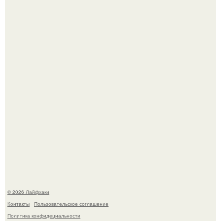
Ботва пожелтела, сосед уже достал вилы, и рука сама
тянется копать картошку.
Чем заболела груша и как ее лечить?
© 2026 Лайфхаки
Контакты
Пользовательское соглашение
Политика конфидециальности