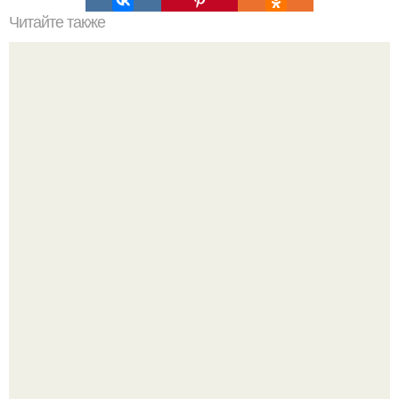
Читайте также
7 способов побороть лень.
Насколько огромны самые большие объекты в природе
и космосе.