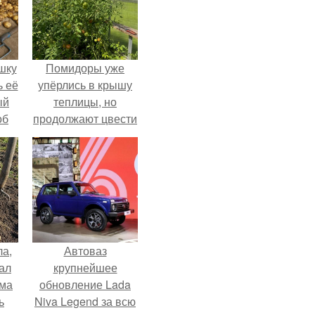
шку
Помидоры уже
ь её
упёрлись в крышу
ый
теплицы, но
об
продолжают цвести
е с
как сумасшедшие?
ь,
ные
ла,
Автоваз
ал
крупнейшее
ама
обновление Lada
ь
Niva Legend за всю