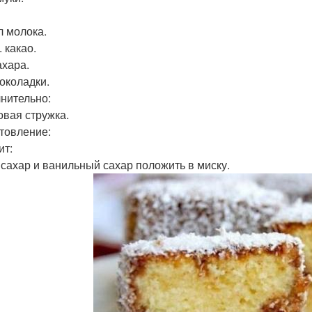
л молока.
. какао.
ахара.
шоколадки.
нительно:
овая стружка.
товление:
ит:
 сахар и ванильный сахар положить в миску.