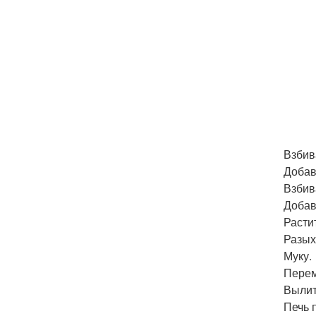
Взбив
Добав
Взбив
Добав
Расти
Разых
Муку.
Перем
Вылит
Печь п