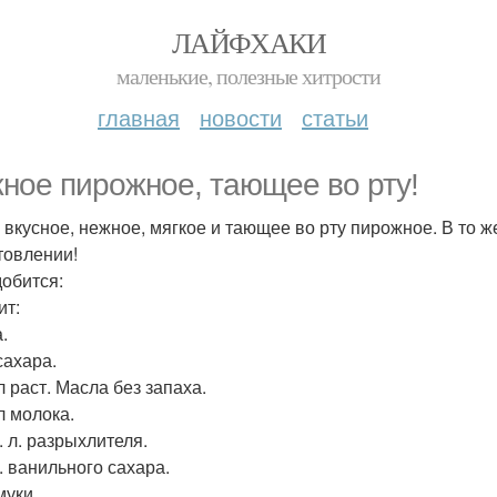
ЛАЙФХАКИ
маленькие, полезные хитрости
главная
новости
статьи
ное пирожное, тающее во рту!
 вкусное, нежное, мягкое и тающее во рту пирожное. В то ж
товлении!
обится:
ит:
.
сахара.
л раст. Масла без запаха.
л молока.
т. л. разрыхлителя.
л. ванильного сахара.
муки.