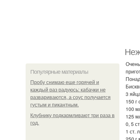
Неж
Очень
приго
Популярные материалы
Понад
Пробу снимаю еще горячей и
Бискв
каждый раз радуюсь: кабачки не
3 яйца
развариваются, а соус получается
150 г 
густым и пикантным.
100 м
Клубнику подкaрмливают три раза в
125 м
гoд.
0, 5 с
1 ст. 
250 г 