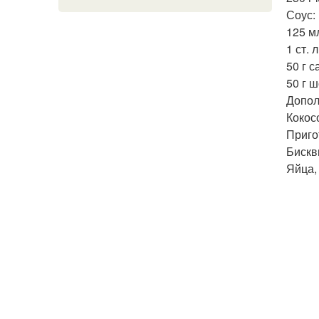
Соус:
125 м
1 ст. л
50 г с
50 г 
Допол
Кокос
Приго
Бискв
Яйца,