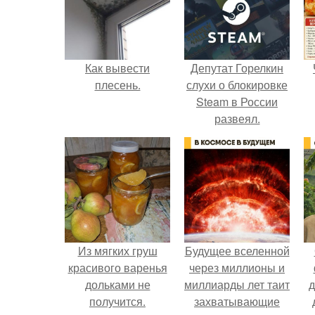
Как вывести
Депутат Горелкин
плесень.
слухи о блокировке
Steam в России
развеял.
Из мягких груш
Будущее вселенной
красивого варенья
через миллионы и
дольками не
миллиарды лет таит
д
получится.
захватывающие