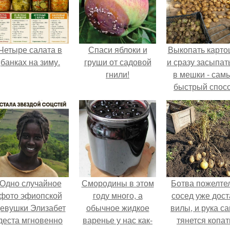
Четыре салата в
Спаси яблоки и
Выкопать карто
банках на зиму.
груши от садовой
и сразу засыпат
гнили!
в мешки - сам
быстрый спос
спрятать вмест
урожаем гнил
порезы и боль
клубни.
Одно случайное
Смородины в этом
Ботва пожелте
фото эфиопской
году много, а
сосед уже дост
евушки Элизабет
обычное жидкое
вилы, и рука с
деста мгновенно
варенье у нас как-
тянется копат