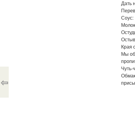
Дать 
Перев
Соус:
Молок
Остуд
Остыв
Края 
Мы об
пропи
Чуть-ч
Обмак
⇦
присы