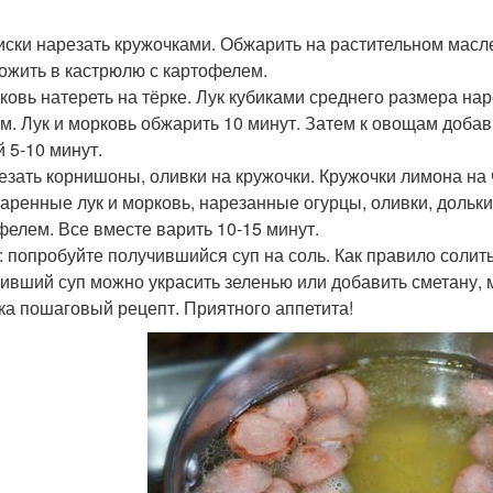
сиски нарезать кружочками. Обжарить на растительном мас
ожить в кастрюлю с картофелем.
рковь натереть на тёрке. Лук кубиками среднего размера на
м. Лук и морковь обжарить 10 минут. Затем к овощам добав
й 5-10 минут.
резать корнишоны, оливки на кружочки. Кружочки лимона на 
жаренные лук и морковь, нарезанные огурцы, оливки, дольк
фелем. Все вместе варить 10-15 минут.
: попробуйте получившийся суп на соль. Как правило солить
ивший суп можно украсить зеленью или добавить сметану, м
ка пошаговый рецепт. Приятного аппетита!