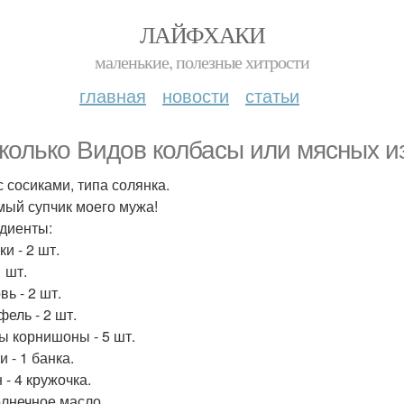
ЛАЙФХАКИ
маленькие, полезные хитрости
главная
новости
статьи
колько Видов колбасы или мясных и
с сосиками, типа солянка.
ый супчик моего мужа!
диенты:
и - 2 шт.
1 шт.
ь - 2 шт.
фель - 2 шт.
ы корнишоны - 5 шт.
 - 1 банка.
 - 4 кружочка.
лнечное масло.