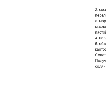
2. со
перел
3. мо
масло
пасто
4. на
5. об
карто
Совет
Получ
солян