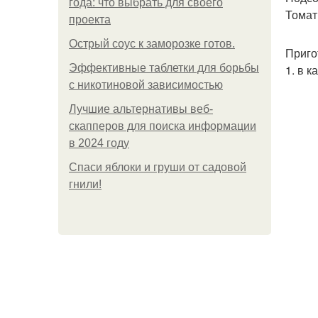
года: что выбрать для своего
Томатн
проекта
Острый соус к заморозке готов.
Приго
Эффективные таблетки для борьбы
1. в 
с никотиновой зависимостью
Лучшие альтернативы веб-
скапперов для поиска информации
в 2024 году
Спаси яблоки и груши от садовой
гнили!