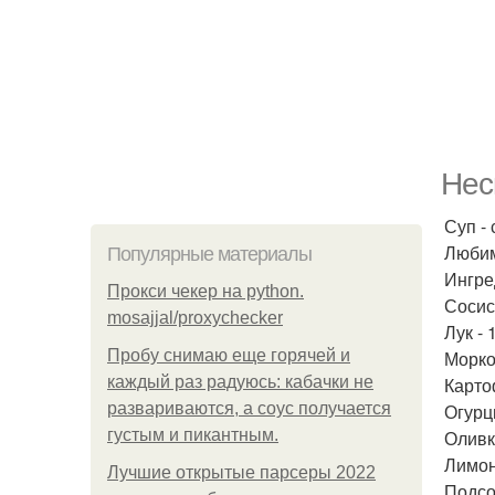
Нес
Суп - 
Любим
Популярные материалы
Ингре
Прокси чекер на python.
Сосиск
mosajjal/proxychecker
Лук - 
Пробу снимаю еще горячей и
Морков
каждый раз радуюсь: кабачки не
Карто
развариваются, а соус получается
Огурц
густым и пикантным.
Оливки
Лимон
Лучшие открытые парсеры 2022
Подсо