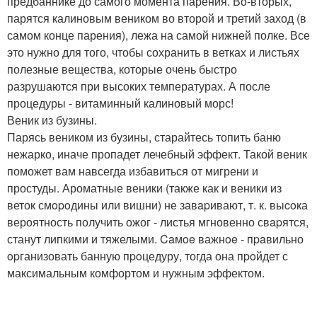
предбаннике до самого момента парения. Во-вторых,
парятся калиновым веником во второй и третий заход (в
самом конце парения), лежа на самой нижней полке. Все
это нужно для того, чтобы сохранить в ветках и листьях
полезные вещества, которые очень быстро
разрушаются при высоких температурах. А после
процедуры - витаминный калиновый морс!
Веник из бузины.
Парясь веником из бузины, старайтесь топить баню
нежарко, иначе пропадет лечебный эффект. Такой веник
поможет вам навсегда избавиться от мигрени и
простуды. Ароматные веники (также как и веники из
веток смopoдины или вишни) не завapивают, т. к. выcoка
вероятность получить ожог - листья мгновенно свapятся,
станут липкими и тяжелыми. Caмoe важнoe - пpaвильно
opганизовать банную пpoцедуру, тогда она пpoйдет с
максимальным комфортом и нужным эффектом.