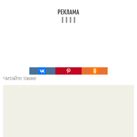
Читайте также
Что делать на ночевке с подругой. Как устроить весёлую