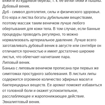
вяжите из кудрявой березы, т. к. её ветки гибки и пышны.
Дубовый веник.
Дуб - символ долголетия, силы и физического здоровья.
Его кора и листва богаты дубильными веществами,
поэтому массаж таким веничком лучше любого
обертывания для кожи тела. В том случае, если банные
процедуры проводить регулярно, то можно
нормализовать артериальное давление. Лучше всего
заготавливать дубовый веник в августе или сентябре он
отличается прочностью и имеет достаточно широкие
листья, что облегчает нагнетание пара.
Липовый веник.
Банька с липовым веничком прописана при первых же
симптомах простудного заболевания. В листьях липы
содержится огромное количество эфирных масел и
бактерицидных веществ. Ее аромат поможет избавиться
от головной боли и окажет успокоительное,
расслабляющее и жаропонижающее действие.
Эвкалиптовый веник.