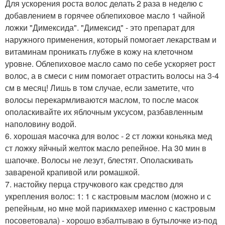
Для ускорения роста волос делать 2 раза в неделю с
добавлением в горячее облепиховое масло 1 чайной
ложки "Димексида". "Димексид" - это препарат для
наружного применения, который помогает лекарствам и
витаминам проникать глубже в кожу на клеточном
уровне. Облепиховое масло само по себе ускоряет рост
волос, а в смеси с ним помогает отрастить волосы на 3-4
см в месяц! Лишь в том случае, если заметите, что
волосы перекармливаются маслом, то после масок
ополаскивайте их яблочным уксусом, разбавленным
наполовину водой.
6. хорошая масочка для волос - 2 ст ложки коньяка мед
ст ложку яйчный желток масло репейное. На 30 мин в
шапочке. Волосы не лезут, блестят. Ополаскивать
завареной крапивой или ромашкой.
7. настойку перца стручкового как средство для
укрепления волос: 1: 1 с кастровым маслом (можно и с
репейным, но мне мой парикмахер именно с кастровым
посоветовала) - хорошо взбалтываю в бутылочке из-под