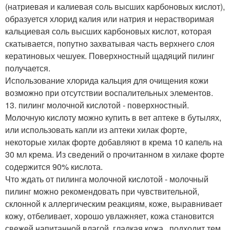
(натриевая и калиевая соль высших карбоновых кислот),
образуется хлорид калия или натрия и нерастворимая
кальциевая соль высших карбоновых кислот, которая
скатывается, попутно захватывая часть верхнего слоя
кератиновых чешуек. Поверхностный щадяций пилинг
получается.
Использование хлорида кальция для очищения кожи
возможно при отсутствии воспалительных элементов.
13. пилинг молочной кислотой - поверхностный.
Молочную кислоту можно купить в вет аптеке в бутылях,
или использовать капли из аптеки хилак форте,
некоторые хилак форте добавляют в крема 10 капель на
30 мл крема. Из сведений о прочитанном в хилаке форте
содержится 90% кислота.
Что ждать от пилинга молочной кислотой - молочный
пилинг можно рекомендовать при чувствительной,
склонной к аллергическим реакциям, коже, выравнивает
кожу, отбеливает, хорошо увлажняет, кожа становится
свежей напитанной влагой, гладкая кожа., подходит тем