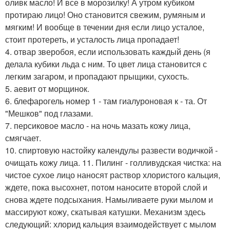
оливк масло! И все в морозилку! А утром кубиком
протираю лицо! Оно становится свежим, румяным и
мягким! И вообще в течении дня если лицо усталое,
стоит протереть, и усталость лица пропадает!
4. отвар зверобоя, если использовать каждый день (я
делала кубики льда с ним. То цвет лица становится с
легким загаром, и пропадают прыщики, сухость.
5. аевит от морщинок.
6. блефарогель номер 1 - там гиалуроновая к - та. От
"Мешков" под глазами.
7. персиковое масло - на ночь мазать кожу лица,
смягчает.
10. спиртовую настойку календулы развести водичкой -
очищать кожу лица. 11. Пилинг - голливудская чистка: на
чистое сухое лицо наносят раствор хлористого кальция,
ждете, пока высохнет, потом наносите второй слой и
снова ждете подсыхания. Намыливаете руки мылом и
массируют кожу, скатывая катушки. Механизм здесь
следующий: хлорид кальция взаимодействует с мылом