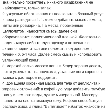
значительно посветлеть, никакого раздражения не
наблюдается, только запах.
2. уксусные обертывания от целлюлита: яблочный уксус
и вода разводятся 1: 1. можно добавить масло лимона,
мяты или розмарина. На места, пораженные
целлюлитом, наносится смесь, далее они
оборачиваются полиэтиленовой пленкой. Желательно
надеть какую-либо теплую одежду и по желанию -
активно подвигаться или полежать под одеялом в
течении 0, 5-1 часа. Далее смесь смыть и использовать
увлажняющий крем".
3. морской солью массаж попы и бедер хорошо делать,
ногти укреплять - ванночками, уставшие ноги хорошо в
тазике с раствором подержать.
4. домашняя кофейная маска для тела от целлюлита и
жировых отложений: в кофейную гущу добавить голубую
глину и немного воды, лучше минеральной. Массируя,
нанести на слегка влажную кожу. Кофеин способствует
распаду жира, а глина "Вытягивает" избыток жидкости из