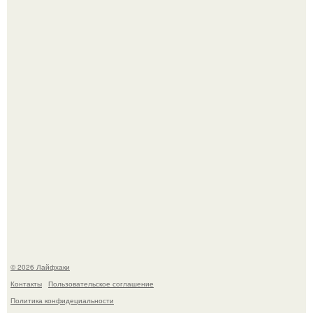
Из мягких груш красивого варенья дольками не
получится.
Домашние питомцы способны продлить жизнь своих
хозяев на 6-10 лет.
© 2026 Лайфхаки
Контакты
Пользовательское соглашение
Политика конфидециальности