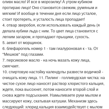
оливк масло! И все в морозилку! А утром кубиком
протираю лицо! Оно становится свежим, румяным и
мягким! И вообще в течении дня если лицо усталое,
стоит протереть, и усталость лица пропадает!
4. отвар зверобоя, если использовать каждый день (я
делала кубики льда с ним. То цвет лица становится с
легким загаром, и пропадают прыщики, сухость.
5. аевит от морщинок.
6. блефарогель номер 1 - там гиалуроновая к - та. От
"Мешков" под глазами.
7. персиковое масло - на ночь мазать кожу лица,
смягчает.
10. спиртовую настойку календулы развести водичкой -
очищать кожу лица. 11. Пилинг - голливудская чистка: на
чистое сухое лицо наносят раствор хлористого кальция,
ждете, пока высохнет, потом наносите второй слой и
снова ждете подсыхания. Намыливаете руки мылом и
массируют кожу, скатывая катушки. Механизм здесь
следующий: хлорид кальция взаимодействует с мылом