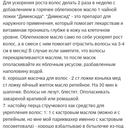
Для ускорения роста волос делать 2 раза в неделю с
добавлением в горячее облепиховое масло 1 чайной
ложки "Димексида". "Димексид" - это препарат для
наружного применения, который помогает лекарствам и
витаминам проникать глубже в кожу на клеточном
уровне. Облепиховое масло само по себе ускоряет рост
волос, а в смеси с ним помогает отрастить волосы на 3-4
см в месяц! В случае если заметите, что волосы
перекармливаются маслом, то после масок
ополаскивайте их яблочным уксусом, разбавленным
наполовину водой.
6. хорошая масочка для волос - 2 ст ложки коньяка мед
ст ложку яйчный желток масло репейное. На 30 мин в
шапочке. Волосы не лезут, блестят. Ополаскивать
завареной крапивой или ромашкой.
7. настойку перца стручкового как средство для
укрепления волос: 1: 1 с кастровым маслом (можно и с
репейным, но мне мой парикмахер именно с кастровым
посоветовала) - хорошо взбалтываю в бутылочке из-под