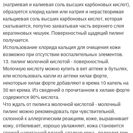
(натриевая и калиевая соль высших карбоновых кислот),
образуется хлорид калия или натрия и нерастворимая
кальциевая соль высших карбоновых кислот, которая
скатывается, попутно захватывая часть верхнего слоя
кератиновых чешуек. Поверхностный щадяций пилинг
получается.
Использование хлорида кальция для очищения кожи
возможно при отсутствии воспалительных элементов.
13. пилинг молочной кислотой - поверхностный.
Молочную кислоту можно купить в вет аптеке в бутылях,
или использовать капли из аптеки хилак форте,
некоторые хилак форте добавляют в крема 10 капель на
30 мл крема. Из сведений о прочитанном в хилаке форте
содержится 90% кислота.
Что ждать от пилинга молочной кислотой - молочный
пилинг можно рекомендовать при чувствительной,
склонной к аллергическим реакциям, коже, выравнивает
кожу, отбеливает, хорошо увлажняет, кожа становится
свежей напитанной влагой, гладкая кожа., подходит тем