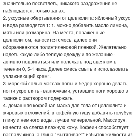
значительно посветлеть, никакого раздражения не
наблюдается, только запах.
2. уксусные обертывания от целлюлита: яблочный уксус
и вода разводятся 1: 1. можно добавить масло лимона,
мяты или розмарина. На места, пораженные
целлюлитом, наносится смесь, далее они
оборачиваются полиэтиленовой пленкой. Желательно
надеть какую-либо теплую одежду и по желанию -
активно подвигаться или полежать под одеялом в
течении 0, 5-1 часа. Далее смесь смыть и использовать
увлажняющий крем".
3. морской солью массаж попы и бедер хорошо делать,
ногти укреплять - ванночками, уставшие ноги хорошо в
тазике с раствором подержать.
4. домашняя кофейная маска для тела от целлюлита и
жировых отложений: в кофейную гущу добавить голубую
глину и немного воды, лучше минеральной. Массируя,
нанести на слегка влажную кожу. Кофеин способствует
распаду жира, а глина "Вытягивает" избыток жидкости из