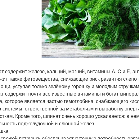
т содержит железо, кальций, магний, витамины A, C и E, а
жит также фитовещества, снижающие риск развития слепо
вощи, уступая только зелёному горошку и молодым стручка
т содержит почти все известные витамины и богат минерал
а, которое является частью гемоглобина, снабжающего кисл
в системы, ответственной за метаболизм и выработку энер
сткам. Кроме того, шпинат очень хорошо усваивается: в н
льность поджелудочной и слюнной желез.
шка.
 свежей петрушки обеспечивает суточную потребность орган