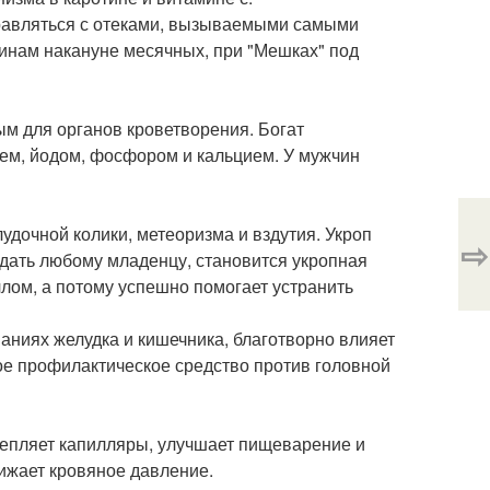
правляться с отеками, вызываемыми самыми
инам накануне месячных, при "Мешках" под
ым для органов кроветворения. Богат
нцем, йодом, фосфором и кальцием. У мужчин
удочной колики, метеоризма и вздутия. Укроп
⇨
едать любому младенцу, становится укропная
ллом, а потому успешно помогает устранить
аниях желудка и кишечника, благотворно влияет
ное профилактическое средство против головной
крепляет капилляры, улучшает пищеварение и
нижает кровяное давление.