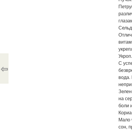
Петру
разли
глаза
Сельд
Отлич
витам
укреп
Укроп
С усп
⇦
безвр
вода.
непри
Зелен
на се
боли 
Кориа
Мало 
сон, 