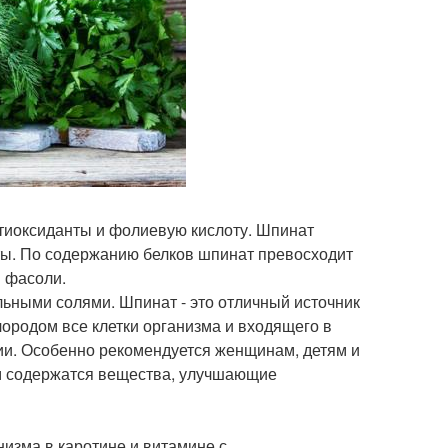
нтиоксиданты и фолиевую кислоту. Шпинат
ты. По содержанию белков шпинат превосходит
м фасоли.
ьными солями. Шпинат - это отличный источник
ородом все клетки организма и входящего в
гии. Особенно рекомендуется женщинам, детям и
ем содержатся вещества, улучшающие
изма в каротине и витамине с.