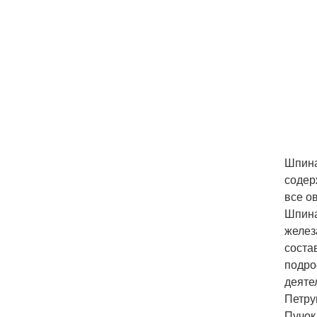
Шпина
содер
все о
Шпина
желез
соста
подро
деяте
Петру
Пучок