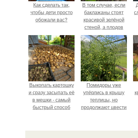
Как сделать так,
В том случае, если
чтобы дети просто
баклажаны стоят
с
обожали вас?
красивой зелёной
стеной, а плодов
почти не видно -
радоваться тут
нечему.
Выкопать картошку
Помидоры уже
и сразу засыпать её
упёрлись в крышу
к
в мешки - самый
теплицы, но
быстрый способ
продолжают цвести
спрятать вместе с
как сумасшедшие?
урожаем гниль,
порезы и больные
клубни.