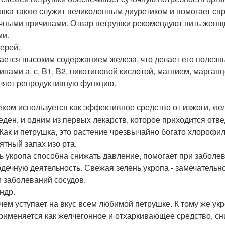
шка также служит великолепным диуретиком и помогает с
чными причинами. Отвар петрушки рекомендуют пить женщ
ми.
ерей.
ается высоким содержанием железа, что делает его полезн
инами а, с, B1, B2, никотиновой кислотой, магнием, марга
ляет репродуктивную функцию.
.
ехом используется как эффективное средство от изжоги, жел
еден, и одним из первых лекарств, которое приходится отв
 Как и петрушка, это растение чрезвычайно богато хлорофи
ятный запах изо рта.
ь укропа способна снижать давление, помогает при заболев
рдечную деятельность. Свежая зелень укропа - замечатель
и заболеваний сосудов.
ндр.
чем уступает на вкус всем любимой петрушке. К тому же у
применяется как желчегонное и отхаркивающее средство, с