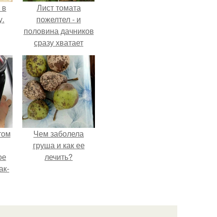
 в
Лист томата
у.
пожелтел - и
половина дачников
сразу хватает
удобрение.
том
Чем заболела
груша и как ее
ое
лечить?
ак-
т.