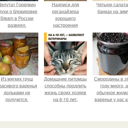
Депутат Горелкин
Надписи для
Четыре салата
лухи о блокировке
органайзера
банках на зим
Steam в России
хорошего
развеял.
настроения
распечатать. Идеи
"Органайзеров
Хорошего
Настроения" с
примерами
подарочков.
Из мягких груш
Домашние питомцы
Смородины в э
расивого варенья
способны продлить
году много, а
дольками не
жизнь своих хозяев
обычное жидк
получится.
на 6-10 лет.
варенье у нас к
то не очень едя