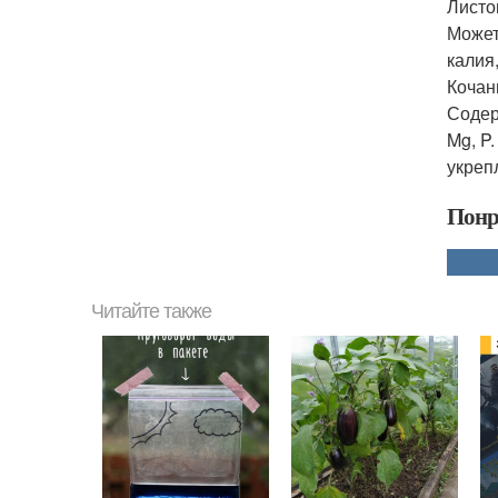
Листо
Может
калия
Кочан
Содерж
Mg, P
укреп
Понр
Читайте также