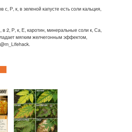
, Р, к, в зеленой капусте есть соли кальция,
в 2, Р, к, Е, каротин, минеральные соли к, Са,
обладает мягким желчегонным эффектом,
е@m_Lifehack.