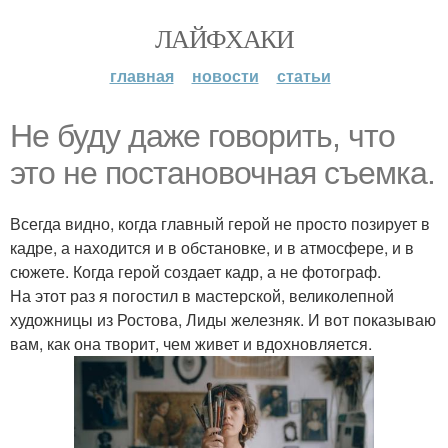
ЛАЙФХАКИ
главная
новости
статьи
Не буду даже говорить, что
это не постановочная съемка.
Всегда видно, когда главный герой не просто позирует в
кадре, а находится и в обстановке, и в атмосфере, и в
сюжете. Когда герой создает кадр, а не фотограф.
На этот раз я погостил в мастерской, великолепной
художницы из Ростова, Лиды железняк. И вот показываю
вам, как она творит, чем живет и вдохновляется.