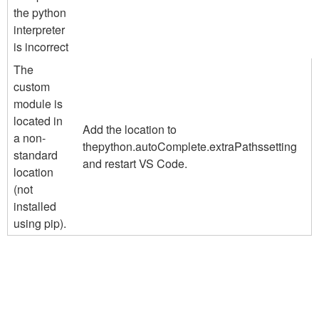
the python
interpreter
is incorrect
The
custom
module is
located in
Add the location to
a non-
the
python.autoComplete.extraPaths
setting
standard
and restart VS Code.
location
(not
installed
using pip).