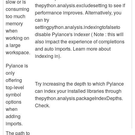
slow or is
the
python.analysis.exclude
setting to see if
consuming
performance improves. Alternatively, you
too much
can try
memory
setting
python.analysis.indexing
to
false
to
when
disable Pylance's indexer ( Note : this will
working on
also impact the experience of completions
a large
and auto imports. Learn more about
workspace.
indexing in).
Pylance is
only
offering
Try increasing the depth to which Pylance
top-level
can index your installed libraries through
symbol
the
python.analysis.packageIndexDepths
.
options
Check.
when
adding
imports.
The path to