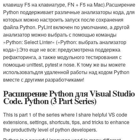
клавишу F5 на клавиатуре, FN + F5 на Mac).Расширение
Python поддерживает различные анализаторы кода, для
которых можно настроить запуск после сохранения
файла Python. PyLint включен по умолчанию, а другой
анализатор можно выбрать с помощью команды
«Python: Select Linter» («Python: выбрать анализатор
кода»):Это еще не все: предусмотрена поддержка
рефакторинга, а также модульного тестирования с
помощью unittest, pytest и nose. К тому же вы можете
использоватьдля удаленной работы над кодом Python
вместе с другими разработчиками!
Расширение Python для Visual Studio
Code. Python (3 Part Series)
This is part 1 of the series where I share helpful VS code
extensions, settings, shortcuts, tips, and tricks to enhance
the productivity level of python developers.