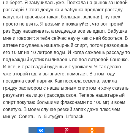
не берет. Я замучилась уже. Поехала на рынок за новой
рассадой. Стоят дедушка и бабушка продают рассаду
капусты ( красивая такая, большая, зеленая), ну грех
просто не взять. Я возьми и пожалуйся, что вот третий
раз буду насаживать, а медведка все выедает. Бабушка
мне и говорит: я тебя сейчас научу как с ней бороться. В
аптеке покупаешь нашатырный спирт, потом разводишь
его 10 мг на 10 литров воды. И когда сажаешь рассаду то
под каждый кустик выливаешь по пол литровой баночке.
И все, и с рассадой будешь и с урожаем. Я так делаю
уже второй год, и вы знаете, помогает. В этом году
посадила свой парник. Как посеяла семена, залила
грядку раствором с нашатырным спиртом и хочу сказать
результат на лицо ( рассада своя. Теперь нашатырный
спирт покупаю большими флаконами по 100 мг) и всем
советую. В моем случае резкий запах даже плюс чем
минус. Советы_в_быту@m_Lifehack.