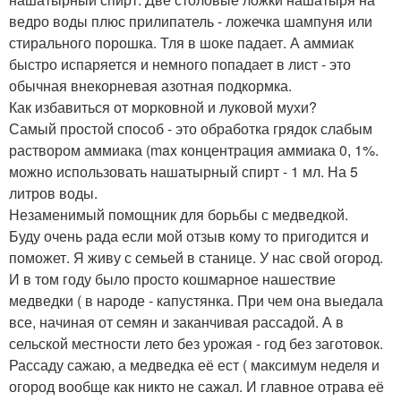
ведро воды плюс прилипатель - ложечка шампуня или
стирального порошка. Тля в шоке падает. А аммиак
быстро испаряется и немного попадает в лист - это
обычная внекорневая азотная подкормка.
Как избавиться от морковной и луковой мухи?
Самый простой способ - это обработка грядок слабым
раствором аммиака (max концентрация аммиака 0, 1%.
можно использовать нашатырный спирт - 1 мл. На 5
литров воды.
Незаменимый помощник для борьбы с медведкой.
Буду очень рада если мой отзыв кому то пригодится и
поможет. Я живу с семьей в станице. У нас свой огород.
И в том году было просто кошмарное нашествие
медведки ( в народе - капустянка. При чем она выедала
все, начиная от семян и заканчивая рассадой. А в
сельской местности лето без урожая - год без заготовок.
Рассаду сажаю, а медведка её ест ( максимум неделя и
огород вообще как никто не сажал. И главное отрава её