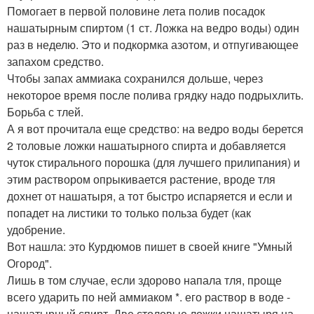
Помогает в первой половине лета полив посадок
нашатырным спиртом (1 ст. Ложка на ведро воды) один
раз в неделю. Это и подкормка азотом, и отпугивающее
запахом средство.
Чтобы запах аммиака сохранился дольше, через
некоторое время после полива грядку надо подрыхлить.
Борьба с тлей.
А я вот прочитала еще средство: на ведро воды берется
2 толовые ложки нашатырного спирта и добавляется
чуток стирального порошка (для лучшего прилипания) и
этим раствором опрыкивается растение, вроде тля
дохнет от нашатыря, а тот быстро испаряется и если и
попадет на листики то только польза будет (как
удобрение.
Вот нашла: это Курдюмов пишет в своей книге "Умный
Огород".
Лишь в том случае, если здорово напала тля, проще
всего ударить по ней аммиаком *. его раствор в воде -
нашатырный спирт. Две столовые ложки нашатыря на