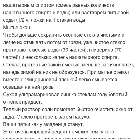
нашатырным спиртом (смесь равных количеств
нашатырного спирта и воды) или раствором питьевой
соды (1/2 ч. ложки на 1 стакан воды.
Мытье окон.
Чтобы дольше сохранить оконные стекла чистыми и
легче их отмывать потом от грязи, уже чистое стекло
протирают смесью воды (30 частей), глицерина (70
частей) и нескольких капель нашатырного спирта.
Стекла, протертые такой смесью, меньше загрязняются,
наледь зимой на них не образуется. При мытье стекол
вместе с глицериновой пленкой легко смывается
осевшая на ней грязь.
Сухая ультрамариновая синька стеклам голубоватый
оттенок придает.
Теплый раствор соли помогает быстро очистить окно от
льда. Стекло протереть затем насухо.
Ваши пятки как у младенца станут.
Этот очень хороший рецепт поможет тем, у кого
шершавые руки, трещины на пятках, натоптыши, ногти