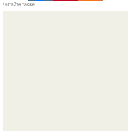
Читайте также
Командная строка интересное. Командная строка cmd,
почувствуй себя хакером.
Срезала старую ветку смородины, а внутри вместо
нормальной светлой сердцевины оказалась чёрная