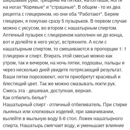
на ногах "Корявые" и "страшные". В общем - то их два
рецепта с глицерином, но они оба "Работают". Берем
глицерин, я покупаю сразу 5 пузырьков. В первом случае
можно с уксусом, во втором с нашатырным спиртом.
Аптечный пузырек с глицерином наполнен не до конца,
вот и долейте в него уксус, встряхните. А если с
нашатырным спиртом, то смешиваются в пропорции 1: 1
(глицерин и спирт. Втирать этой смесью можно как
утром, так и вечером, на ночь пятки, подошвы, пальцы и
через несколько дней увидите потрясающий результат.
Ваши пятки порозовеют, ногти приобретут красивый и
блестящий цвет. Так же можно смазывать локти рук.
Смесь эта - дешевая, доступная, верная.
Как отбелить белье?
Нашатырный спирт - отличный отбеливатель. При стирке
льняных или хлопковых изделий, при замачивании,
вылейте в мыльную воду 5-6 стол. Ложек нашатырного
спирта. Нашатырь смягчает воду, и уменьшает влияние