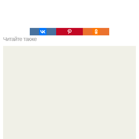
Читайте также
Капля йода - и вы не узнаете свою герань!