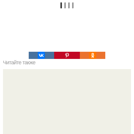
Читайте также
Пей чай из куркумы, чтобы активировать работу печени и
вывести из организма токсины!