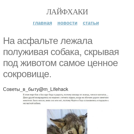
ЛАЙФХАКИ
главная
новости
статьи
На асфальте лежала
полуживая собака, скрывая
под животом самое ценное
сокровище.
Советы_в_быту@m_Lifehack