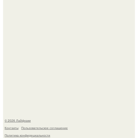
Одно случайное фото эфиопской девушки Элизабет
деста мгновенно разлетелось по всему интернету и
сделало её новой звездой соцсетей.
Смородины в этом году много, а обычное жидкое
варенье у нас как-то не очень едят.
© 2026 Лайфхаки
Контакты
Пользовательское соглашение
Политика конфидециальности