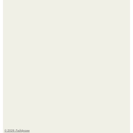
Депутат Горелкин слухи о блокировке Steam в России
развеял.
Холодный душ - это не просто способ проснуться
быстро.
© 2026 Лайфхаки