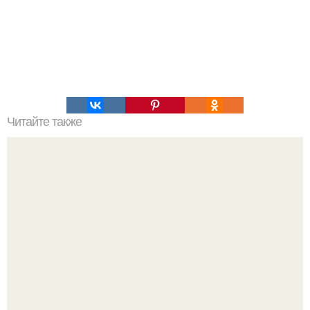
Читайте также
Колесо Geoorbital любой велосипед в электрический
превращает.