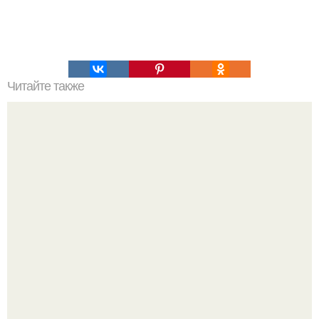
Читайте также
Как лучше "Огород Городить": идеи и советы от
практиков.