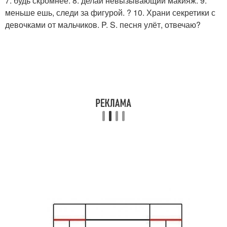
7. будь скромнее. 8. делай невызывающий макияж. 9.
меньше ешь, следи за фигурой. ? 10. Храни секретики с
девочками от мальчиков. P. S. песня улёт, отвечаю?