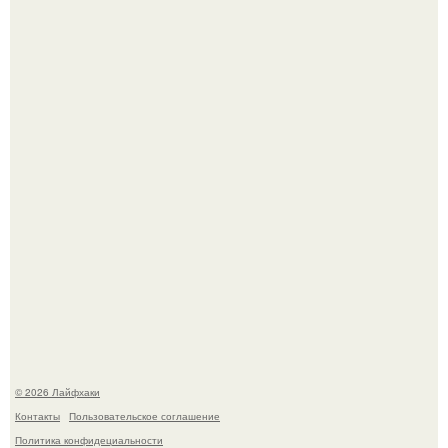
Малина отплодоносила, и многие про неё тут же забыли
до следующего лета.
Сняли лук или ранний картофель и бросили голую грядку
до весны?
© 2026 Лайфхаки
Контакты
Пользовательское соглашение
Политика конфидециальности