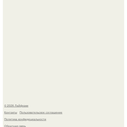
Сняли лук или ранний картофель и бросили голую грядку
до весны?
Домашние питомцы способны продлить жизнь своих
хозяев на 6-10 лет.
© 2026 Лайфхаки
Контакты
Пользовательское соглашение
Политика конфидециальности
Обратная связь