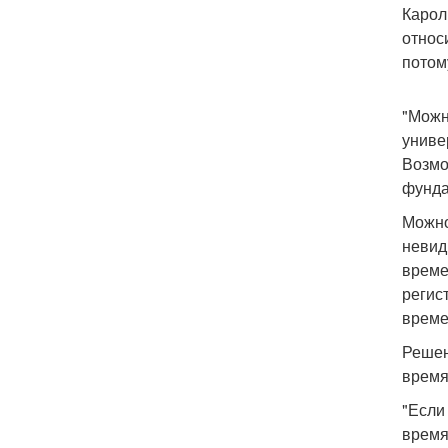
Карол
относ
потом
"Можн
униве
Возмо
фунда
Можно
невид
време
регис
време
Решен
время
"Если 
время 