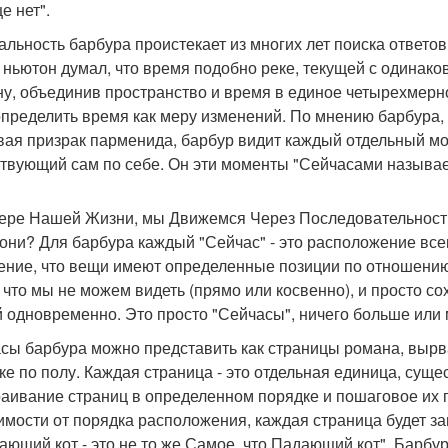
е нет".
альность барбура проистекает из многих лет поиска ответов
 ньютон думал, что время подобно реке, текущей с одинак
ну, объединив пространство и время в единое четырехмерн
определить время как меру изменений. По мнению барбура, в
ая призрак парменида, барбур видит каждый отдельный мо
твующий сам по себе. Он эти моменты "Сейчасами называе
ере Нашей Жизни, мы Движемся Через Последовательность"се
 они? Для барбура каждый "Сейчас" - это расположение всег
ние, что вещи имеют определенные позиции по отношению д
, что мы не можем видеть (прямо или косвенно), и просто 
 одновременно. Это просто "Сейчасы", ничего больше или
сы барбура можно представить как страницы романа, вырв
ке по полу. Каждая страница - это отдельная единица, сущ
аивание страниц в определенном порядке и пошаговое их 
имости от порядка расположения, каждая страница будет за
ающий кот - это не то же Самое, что Падающий кот". Барбу