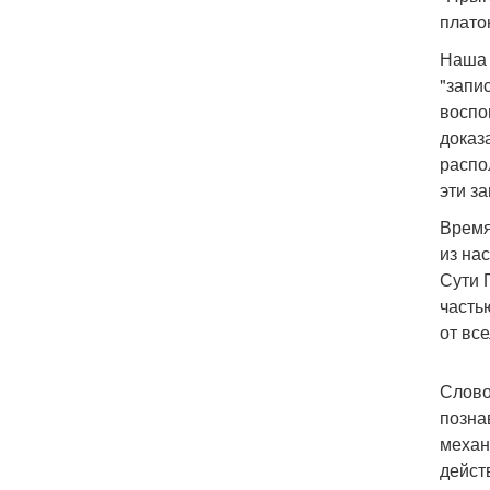
плато
Наша 
"запи
воспо
доказ
распо
эти з
Время
из на
Сути 
часть
от вс
Слово
позна
механ
дейст