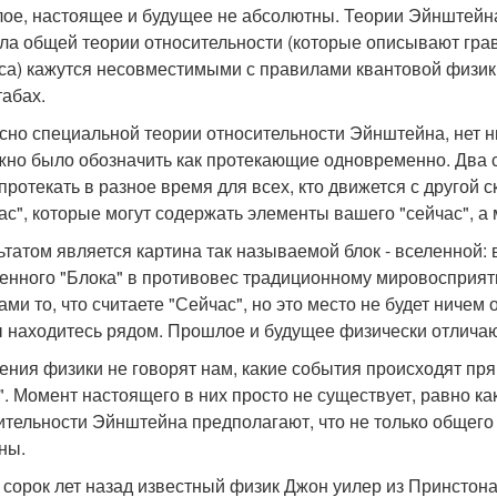
ое, настоящее и будущее не абсолютны. Теории Эйнштейна 
ла общей теории относительности (которые описывают гра
са) кажутся несовместимыми с правилами квантовой физик
абах.
сно специальной теории относительности Эйнштейна, нет ни
жно было обозначить как протекающие одновременно. Два с
 протекать в разное время для всех, кто движется с другой 
ас", которые могут содержать элементы вашего "сейчас", а 
ьтатом является картина так называемой блок - вселенной: 
енного "Блока" в противовес традиционному мировосприя
ми то, что считаете "Сейчас", но это место не будет ничем 
ы находитесь рядом. Прошлое и будущее физически отличаю
ения физики не говорят нам, какие события происходят прям
". Момент настоящего в них просто не существует, равно ка
ительности Эйнштейна предполагают, что не только общего
ны.
 сорок лет назад известный физик Джон уилер из Принстона