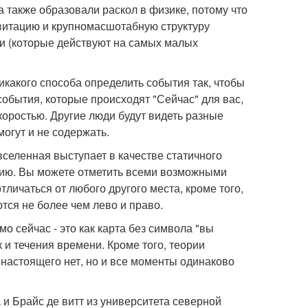
также образовали раскол в физике, потому что
витацию и крупномасшотабную структуру
и (которые действуют на самых малых
какого способа определить события так, чтобы
обытия, которые происходят "Сейчас" для вас,
скоростью. Другие люди будут видеть разные
могут и не содержать.
вселенная выступает в качестве статичного
тию. Вы можете отметить всеми возможными
отличаться от любого другого места, кроме того,
тся не более чем лево и право.
о сейчас - это как карта без символа "вы
к и течения времени. Кроме того, теории
 настоящего нет, но и все моменты одинаково
 и Брайс де витт из университета северной