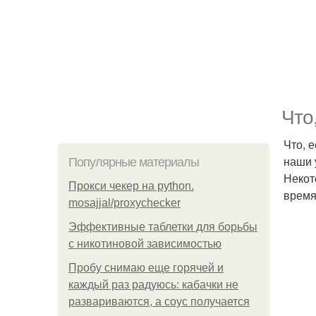
Что
Что, 
наши 
Популярные материалы
Некот
Прокси чекер на python.
время
mosajjal/proxychecker
Эффективные таблетки для борьбы
с никотиновой зависимостью
Пробу снимаю еще горячей и
каждый раз радуюсь: кабачки не
развариваются, а соус получается