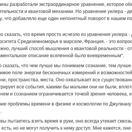
ины разработали экстраординарное уравнение, которое о
ительности и квантовой механики. Но уравнение уилера - де
у, что добавляло еще один непонятный поворот в нашем п
о сказать, что время просто исчезло из уравнения уилера - д
рситета Средиземноморья в марселе, Франция. - это вопрос
жно, лучший способ мышления о квантовой реальности - от
ментальное описание вселенной было вневременным".
 сказать, что чем лучше мы понимаем сознание, тем лучш
имое поле энергии бесконечных измерений и возможностей,
ни, пространства, места. Оно охватывает все существован
трирует все события, какими бы малыми они ни были, впло
нем и сознанием ограничивается точкой зрения человека, хо
ие проблемы времени в физике и космологии по Джулиану ба
.
вы пытаетесь взять время в руки, оно всегда утекает сквозь
есть, но не могут получить к нему доступ. Мне кажется, они 