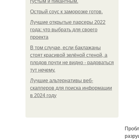
густым и пикантным.
Острый соус к заморозке готов.
Лучшие открытые парсеры 2022
года: что выбрать для своего
проекта
В том случае, если баклажаны
стоят красивой зелёной стеной, а
плодов почти не видно - радоваться
тут нечему.
Лучшие альтернативы веб-
скапперов для поиска информации
в 2024 году
Пробл
разру