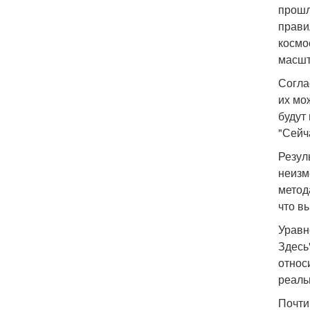
прошл
прави
космо
масшт
Согла
их мо
будут
"Сейч
Резул
неизм
метода
что в
Уравн
Здесь
относ
реаль
Почти