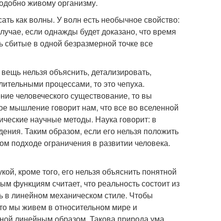
 подобно живому организму.
ать как волны. У волн есть необычное свойство:
лучае, если однажды будет доказано, что время
ть сбитые в одной безразмерной точке все
вещь нельзя объяснить, детализировать,
ительными процессами, то это чепуха.
ение человеческого существование, то вы
ое мышление говорит нам, что все во вселенной
ические научные методы. Наука говорит: в
ждения. Таким образом, если его нельзя положить
аком подходе ограничения в развитии человека.
ой, кроме того, его нельзя объяснить понятной
м функциям считает, что реальность состоит из
ь в линейном механическом стиле. Чтобы
что мы живем в относительном мире и
ной линейным образом. Такова природа ума.