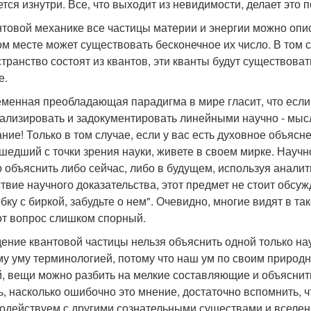
ется изнутри. Все, что выходит из невидимости, делает это
нтовой механике все частицы материи и энергии можно опис
ом месте может существовать бесконечное их число. В том с
странство состоят из квантов, эти кванты будут существова
е.
менная преобладающая парадигма в мире гласит, что если 
ализировать и задокументировать линейными научно - мысл
ние! Только в том случае, если у вас есть духовное объясн
шедший с точки зрения науки, живете в своем мирке. Научн
 объяснить либо сейчас, либо в будущем, используя аналит
ствие научного доказательства, этот предмет не стоит обсу
обку с биркой, забудьте о нем". Очевидно, многие видят в т
от вопрос слишком спорный.
ение квантовой частицы нельзя объяснить одной только наук
у уму терминологией, потому что наш ум по своим природны
, вещи можно разбить на мелкие составляющие и объяснит
ь, насколько ошибочно это мнение, достаточно вспомнить, 
одействуем с другими сознательными существами и вселен