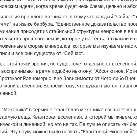
новским идеям, когда время будет незыблемо, цельно и абс
иллюзия прошлого возникает, потому что каждый "Сейчас"
сями" на языке барбура. "Единственное доказательство пр
минания приходят из стабильной структуры нейронов в ва
ательство прошлого земли, которое у нас есть, это камни и 
ложенные в форме минералов, которые мы изучаем в настоящ
аписи и все они существуют "Сейчас".
, с этой точки зрения, не существует отдельно от вселенно
с воспринимают время подобно ньютону: "Абсолютное, Ист
Протекает Равномерно, вне Зависимости от Чего-либо Внеш
ю ткани вселенной. Вопреки тому, что думал ньютон, наши 
еленной.
 "Механика" в термине "квантовая механика" означает маш
ваемую вещь. Квантовая вселенная, в которой мы живем, хо
ической и линейной, но это не так. Ее лучше описать как 
вий. Эту науку можно было назвать "Квантовой Экологией" 