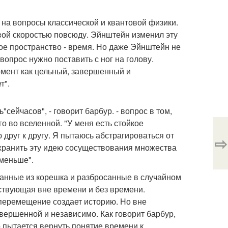
 на вопросы классической и квантовой физики.
овой скоростью повсюду. Эйнштейн изменил эту
ое пространство - время. Но даже Эйнштейн не
опрос нужно поставить с ног на голову.
мент как цельный, завершенный и
т".
йчасов", - говорит барбур. - вопрос в том,
о во вселенной. "У меня есть стойкое
руг к другу. Я пытаюсь абстрагироваться от
⇨
сохранить эту идею сосуществования множества
 меньше".
анные из корешка и разбросанные в случайном
ествующая вне времени и без времени.
перемещение создает историю. Но вне
вершенной и независимо. Как говорит барбур,
р пытается вернуть понятие времени к