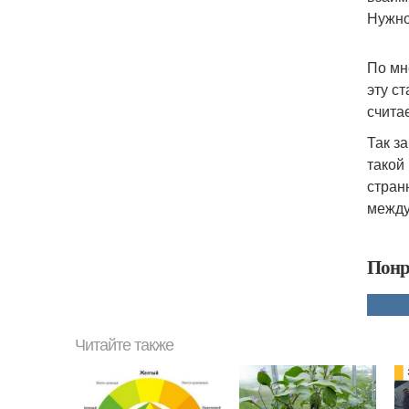
Нужно
По мн
эту с
счита
Так з
такой
стран
между
Понр
Читайте также