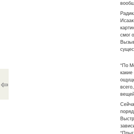
вообщ
Радик
Исаак
карти
смог 
Вызыв
сущес
"По М
какие
ощуще
⇦
всего
вещей
Сейча
поряд
Выстр
завис
"Прыг