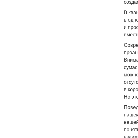
созда
В ква
в одн
и про
вмест
Совре
проан
Внима
сумас
можно
отсут
в кор
Но эт
Повед
нашем
вещей
понят
взаим