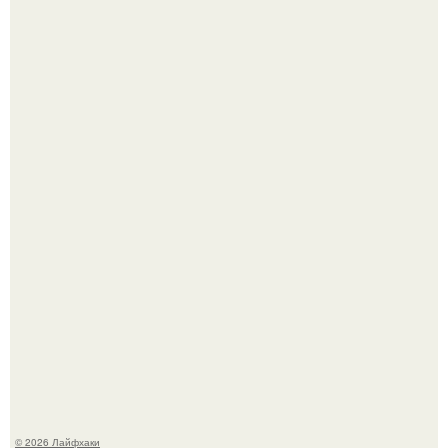
Помидоры уже упёрлись в крышу теплицы, но
продолжают цвести как сумасшедшие?
Малина отплодоносила, и многие про неё тут же забыли
до следующего лета.
© 2026 Лайфхаки