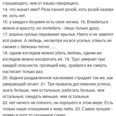
слушающего, чем от языка говорящего.
14. что значит имя? Роза пахнет розой, хоть розой назови
ее, хоть нет.
15. у каждого безумия есть своя логика. 16. Влюбиться
можно в красоту, но полюбить - лишь только душу.
17. ворона грязью перемажет крылья. Никто и не заметит
всё равно. А лебедь, несмотря на все усилья, отмыть не
сможет с белизны пятно ….
18. одним взглядом можно убить любовь, одним же
взглядом можно воскресить её. 19. Трус умирает при
каждой опасности, грозящей ему, храброго же смерть
настигает только раз.
20. бедное раздавленное насекомое страдает так же, как
умирающий гигант. 21. Три правила достижения успеха:
знать больше, чем остальные; работать больше, чем
остальные; ожидать меньше, чем остальные.
22. нет ничего ни плохого, ни хорошего в этом мире. Есть
только наше отношение к чему-либо. 23. Самое лучшее -
прямо и просто сказанное слово.