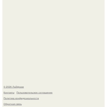
Домашние питомцы способны продлить жизнь своих
хозяев на 6-10 лет.
Одно случайное фото эфиопской девушки Элизабет
деста мгновенно разлетелось по всему интернету и
сделало её новой звездой соцсетей.
© 2026 Лайфхаки
Контакты
Пользовательское соглашение
Политика конфидециальности
Обратная связь