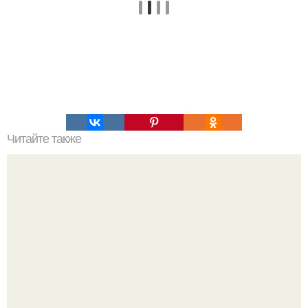
Читайте также
Как навести идеальную чистоту: простые и доступные
решения?