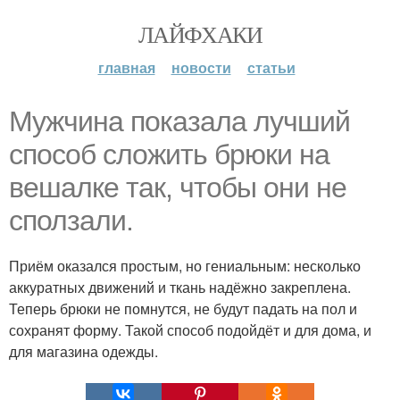
ЛАЙФХАКИ
главная
новости
статьи
Мужчина показала лучший
способ сложить брюки на
вешалке так, чтобы они не
сползали.
Приём оказался простым, но гениальным: несколько
аккуратных движений и ткань надёжно закреплена.
Теперь брюки не помнутся, не будут падать на пол и
сохранят форму. Такой способ подойдёт и для дома, и
для магазина одежды.