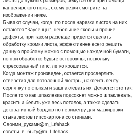
листы до нужных размеров, режутся они при помощи
канцелярского ножа, схему резки смотрите на
изображении ниже.
Бывают случаи, когда что после нарезки листов на них
остаются "Заусенцы", небольшие сколы и прочие
дефекты, при таком раскладе придется сделать
обработку кромки листа, эффективнее всего решить
данную проблему можно с помощью наждачной бумаги,
но при обработке будьте осторожны, поскольку
спрессованный гипс, легко крошится.
Когда монтаж произведен, остается просверлить
отверстия для потолочной люстры, наклеить ленту -
серпянку по стыкам и зашпаклевать их. Делается это так:
После того как шпаклевка подсохнет можно шпаклевать,
красить и белить уже весь потолок, а также сделать
декоративный бордюр по периметру для маскировки
стыка листов гипсокартона со стенами.
Своими_руками@m_Lifehack
советы_в_быту@m_Lifehack.