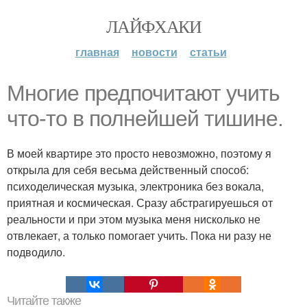
ЛАЙФХАКИ
главная
новости
статьи
Многие предпочитают учить
что-то в полнейшей тишине.
В моей квартире это просто невозможно, поэтому я
открыла для себя весьма действенный способ:
психоделическая музыка, электроника без вокала,
приятная и космическая. Сразу абстрагируешься от
реальности и при этом музыка меня нисколько не
отвлекает, а только помогает учить. Пока ни разу не
подводило.
Читайте также