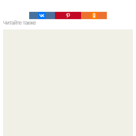
Читайте также
Как удобно поместиться на 29 кв метрах?