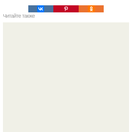
Читайте также
Как вырастить крупным лук.
Вытаскиваешь морковь, а там не корнеплод, а целая