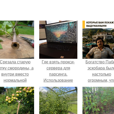
Срезала старую
Где взять прокси-
Богатство Паб
етку смородины, а
сервера для
эскобара был
внутри вместо
парсинга.
настолько
нормальной
Использование
огромным, чт
светлой
списка прокси-
многие истории
сердцевины
серверов в
нём звучат ка
оказалась чёрная
программе
вымысел.
пустота.