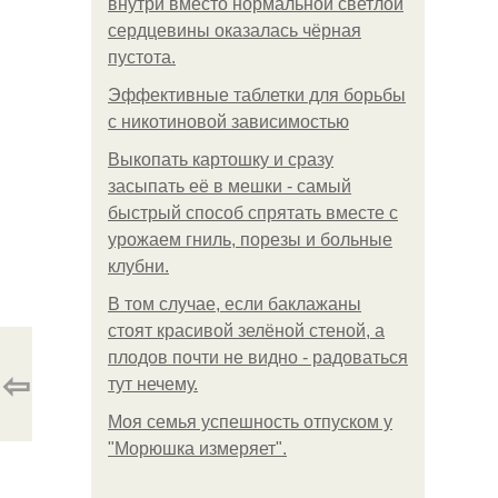
внутри вместо нормальной светлой
сердцевины оказалась чёрная
пустота.
Эффективные таблетки для борьбы
с никотиновой зависимостью
Выкопать картошку и сразу
засыпать её в мешки - самый
быстрый способ спрятать вместе с
урожаем гниль, порезы и больные
клубни.
В том случае, если баклажаны
стоят красивой зелёной стеной, а
плодов почти не видно - радоваться
⇦
тут нечему.
Моя семья успешность отпуском у
"Морюшка измеряет".