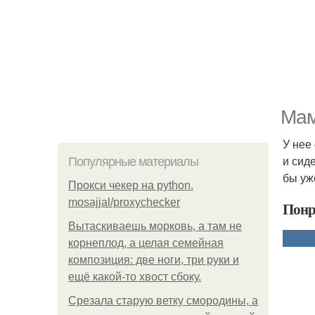
Мам
У нее
и сид
Популярные материалы
бы уж
Прокси чекер на python.
mosajjal/proxychecker
Понр
Вытаскиваешь морковь, а там не
корнеплод, а целая семейная
композиция: две ноги, три руки и
ещё какой-то хвост сбоку.
Срезала старую ветку смородины, а