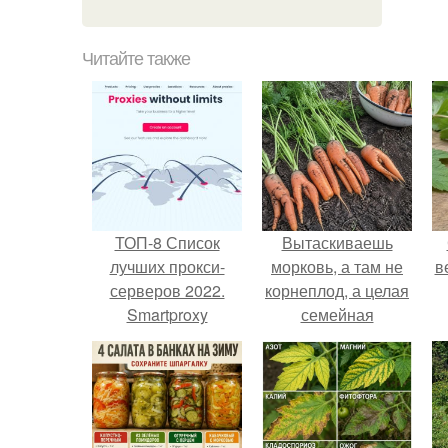
Читайте также
ТОП-8 Список
Вытаскиваешь
лучших прокси-
морковь, а там не
в
серверов 2022.
корнеплод, а целая
Smartproxy
семейная
композиция: две
ноги, три руки и
ещё какой-то хвост
сбоку.