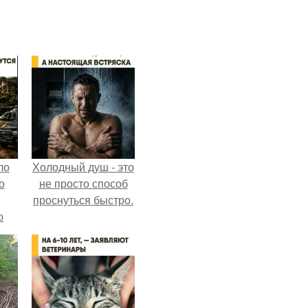
ло
Холодный душ - это
о
не просто способ
проснуться быстро.
о
 о
к