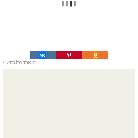
Читайте также
Не используйте бесплатные MTProxy и другие виды.. Что
такое прокси для Телеграма MTProto?