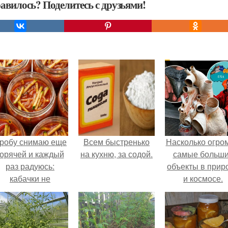
авилось? Поделитесь с друзьями!
робу снимаю еще
Всем быстренько
Насколько огро
горячей и каждый
на кухню, за содой.
самые больш
раз радуюсь:
объекты в прир
кабачки не
и космосе.
развариваются, а
соус получается
густым и
пикантным.