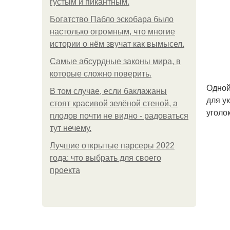
густым и пикантным.
Богатство Пабло эскобара было
настолько огромным, что многие
истории о нём звучат как вымысел.
Самые абсурдные законы мира, в
которые сложно поверить.
Одной
В том случае, если баклажаны
для у
стоят красивой зелёной стеной, а
уголок
плодов почти не видно - радоваться
тут нечему.
Лучшие открытые парсеры 2022
года: что выбрать для своего
проекта