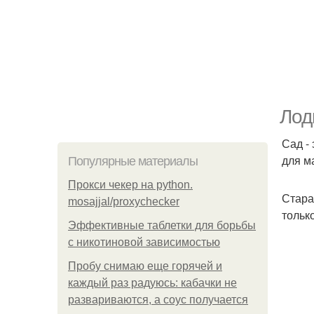
Лод
Сад -
для м
Популярные материалы
Прокси чекер на python.
Стара
mosajjal/proxychecker
тольк
Эффективные таблетки для борьбы
с никотиновой зависимостью
Пробу снимаю еще горячей и
каждый раз радуюсь: кабачки не
развариваются, а соус получается