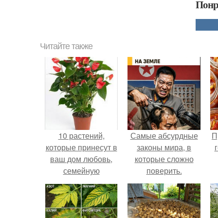
Понр
Читайте также
10 растений,
Самые абсурдные
П
которые принесут в
законы мира, в
ваш дом любовь,
которые сложно
семейную
поверить.
гармонию и
счастье.