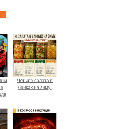
мны
Четыре салата в
ие
банках на зиму.
оде