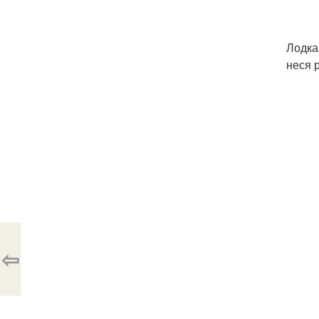
Лодка
неся 
⇦