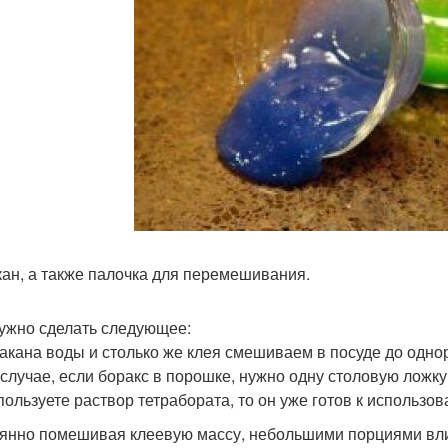
акан, а также палочка для перемешивания.
ужно сделать следующее:
такана воды и столько же клея смешиваем в посуде до одно
 случае, если боракс в порошке, нужно одну столовую ложку
пользуете раствор тетрабората, то он уже готов к использов
янно помешивая клеевую массу, небольшими порциями влив