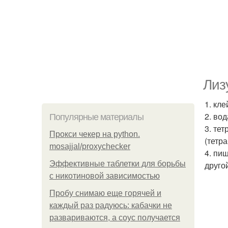
Лиз
1. кле
2. во
Популярные материалы
3. те
Прокси чекер на python.
(тетр
mosajjal/proxychecker
4. пи
Эффективные таблетки для борьбы
друго
с никотиновой зависимостью
Пробу снимаю еще горячей и
каждый раз радуюсь: кабачки не
развариваются, а соус получается