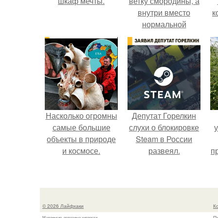
шкаф мечты.
ветку смородины, а
внутри вместо
к
нормальной
светлой
сердцевины
оказалась чёрная
пустота.
Насколько огромны
Депутат Горелкин
самые большие
слухи о блокировке
объекты в природе
Steam в России
и космосе.
развеял.
п
к
© 2026 Лайфхаки
К
П
Маленькие, полезные хитрости