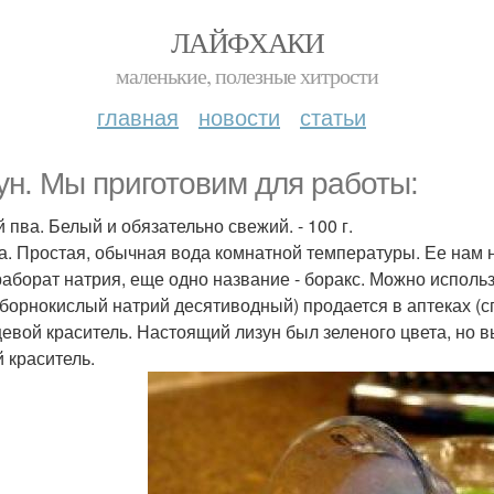
ЛАЙФХАКИ
маленькие, полезные хитрости
главная
новости
статьи
ун. Мы приготовим для работы:
й пва. Белый и обязательно свежий. - 100 г.
да. Простая, обычная вода комнатной температуры. Ее нам 
траборат натрия, еще одно название - боракс. Можно испол
аборнокислый натрий десятиводный) продается в аптеках (
щевой краситель. Настоящий лизун был зеленого цвета, но 
й краситель.