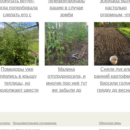
покупать кетчуп,
телефон/фонарь/
эскобара был
огда попробовала
рацию в случае
настолько
сделать его с
зомби
огромным, чт
яблоками.
апокалипсиса?
многие истории
нём звучат ка
вымысел.
Помидоры уже
Малина
Сняли лук ил
упёрлись в крышу
отплодоносила, и
ранний картофе
теплицы, но
многие про неё тут
бросили голу
родолжают цвести
же забыли до
грядку до весн
ак сумасшедшие?
следующего лета.
онтакты
Пользовательское соглашение
Обратная связь
олитика конфидециальности
Копирование разрешено при у