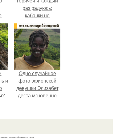
о
горячей и каждый
раз радуюсь:
о
кабачки не
 о
развариваются, а
к
соус получается
густым и
пикантным.
и
Одно случайное
ль и
фото эфиопской
ю
девушки Элизабет
ы?
деста мгновенно
разлетелось по
всему интернету и
сделало её новой
звездой соцсетей.
казании обратной гиперссылки.