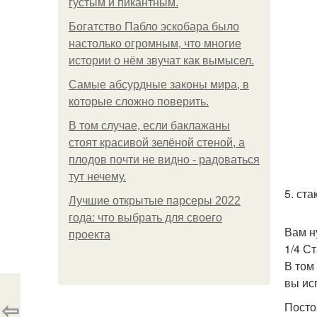
густым и пикантным.
Богатство Пабло эскобара было
настолько огромным, что многие
истории о нём звучат как вымысел.
Самые абсурдные законы мира, в
которые сложно поверить.
В том случае, если баклажаны
стоят красивой зелёной стеной, а
плодов почти не видно - радоваться
тут нечему.
5. ст
Лучшие открытые парсеры 2022
года: что выбрать для своего
Вам н
проекта
1/4 С
В том
вы ис
⇦
Посто