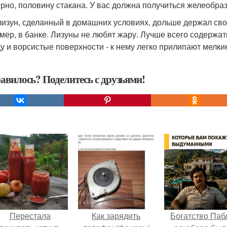
рно, половину стакана. У вас должна получиться желеобраз
лизун, сделанный в домашних условиях, дольше держал свои
мер, в банке. Лизуны не любят жару. Лучше всего содержать
у и ворсистые поверхности - к нему легко прилипают мелкие
авилось? Поделитесь с друзьями!
Перестала
Как зарядить
Богатство Паб