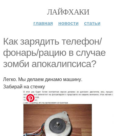
ЛАЙФХАКИ
главная
новости
статьи
Как зарядить телефон/
фонарь/рацию в случае
зомби апокалипсиса?
Легко. Мы делаем динамо машину.
Забирай на стенку