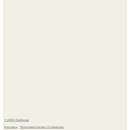
Малина отплодоносила, и многие про неё тут же забыли
до следующего лета.
Сняли лук или ранний картофель и бросили голую грядку
до весны?
© 2026 Лайфхаки
Контакты
Пользовательское соглашение