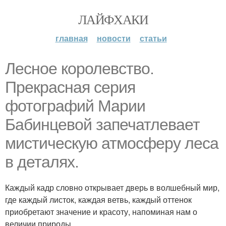
ЛАЙФХАКИ
главная
новости
статьи
Лесное королевство.
Прекрасная серия
фотографий Марии
Бабинцевой запечатлевает
мистическую атмосферу леса
в деталях.
Каждый кадр словно открывает дверь в волшебный мир,
где каждый листок, каждая ветвь, каждый оттенок
приобретают значение и красоту, напоминая нам о
величии природы