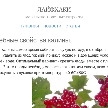
ЛАЙФХАКИ
маленькие, полезные хитрости
главная
новости
статьи
ебные свойства калины.
 калины самое время собирать в сухую погоду, в октябре, п
ь. Удалить из ягод горький привкус можно и в домашних усл
ей воде. Оптимальный вариант - срезать ягоды вместе с п
ь. Затем плоды необходимо рассыпать тонким слоем, некото
досушить в духовке при температуре 40-60\xB0C