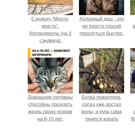
Сэндвич "Монте-
Холодный душ - это
кристо".
не просто способ
в
Ингредиенты (на 2
проснуться быстро.
сэндвича:
Домашние питомцы
Ботва пожелтела,
способны продлить
сосед уже достал
жизнь своих хозяев
вилы, и рука сама
на 6-10 лет.
тянется копать
N
картошку.