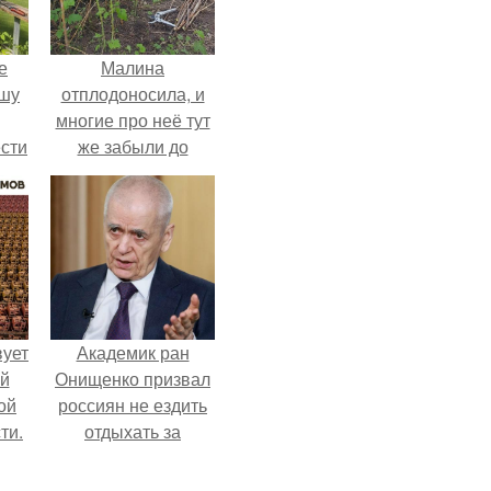
е
Малина
ышу
отплодоносила, и
многие про неё тут
сти
же забыли до
ие?
следующего лета.
вует
Академик ран
ый
Онищенко призвал
ой
россиян не ездить
ти.
отдыхать за
границу: "Зачем
Ездить в Турцию,