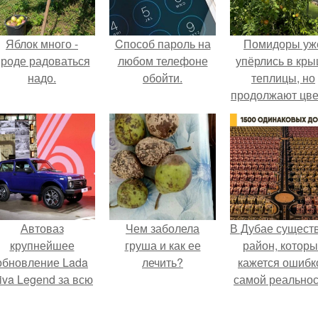
Яблок много -
Cпособ пароль на
Помидоры уж
роде радоваться
любом телефоне
упёрлись в кр
надо.
обойти.
теплицы, но
продолжают цве
как сумасшедш
Автоваз
Чем заболела
В Дубае сущест
крупнейшее
груша и как ее
район, котор
обновление Lada
лечить?
кажется ошибк
iva Legend за всю
самой реальнос
историю
представил.