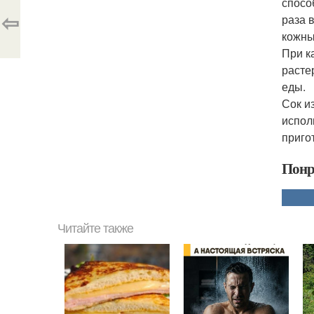
способ
⇦
раза 
кожны
При к
растер
еды.
Сок и
испол
приго
Понр
Читайте также