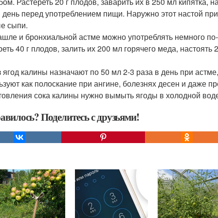
ом. Растереть 20 г плодов, заварить их в 250 мл кипятка, н
в день перед употреблением пищи. Наружно этот настой пр
е сыпи.
ашле и бронхиальной астме можно употреблять немного по
еть 40 г плодов, залить их 200 мл горячего меда, настоять 2
з ягод калины назначают по 50 мл 2-3 раза в день при астме
ьзуют как полоскание при ангине, болезнях десен и даже пр
товления сока калины нужно вымыть ягоды в холодной воде,
авилось? Поделитесь с друзьями!