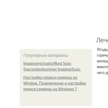
Леч
Ягоды
гореч
Популярные материалы
кипящ
Imaginemichaelclifford 5sos
мякот
5secondsofsummer Imagine5sos.
чего 
Настройка прокси-сервера на
Window. Подключение и настройка
прокси-сервера на Windows 7