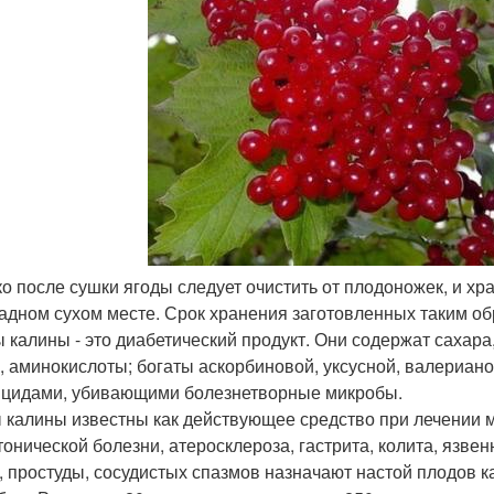
ько после сушки ягоды следует очистить от плодоножек, и 
адном сухом месте. Срок хранения заготовленных таким об
 калины - это диабетический продукт. Они содержат сахар
, аминокислоты; богаты аскорбиновой, уксусной, валерианов
цидами, убивающими болезнетворные микробы.
 калины известны как действующее средство при лечении м
тонической болезни, атеросклероза, гастрита, колита, язве
, простуды, сосудистых спазмов назначают настой плодов 