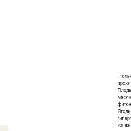
. тол
прохл
Плоды
масло
фитон
Ягоды
гипер
кишки