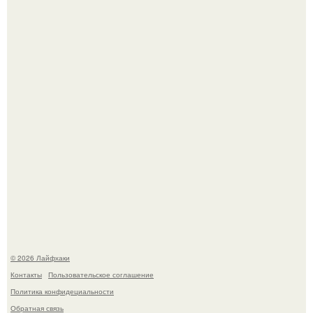
Смородины в этом году много, а обычное жидкое
варенье у нас как-то не очень едят.
Ботва пожелтела, сосед уже достал вилы, и рука сама
тянется копать картошку.
© 2026 Лайфхаки
Контакты
Пользовательское соглашение
Политика конфидециальности
Обратная связь