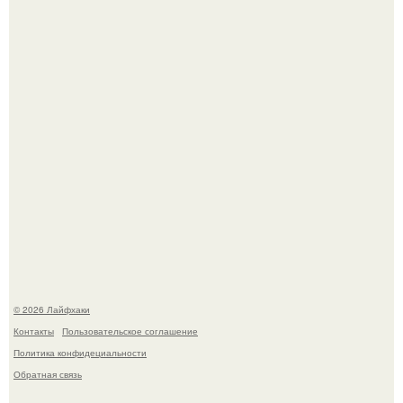
Ботва пожелтела, сосед уже достал вилы, и рука сама
тянется копать картошку.
Автоваз крупнейшее обновление Lada Niva Legend за
всю историю представил.
© 2026 Лайфхаки
Контакты
Пользовательское соглашение
Политика конфидециальности
Обратная связь