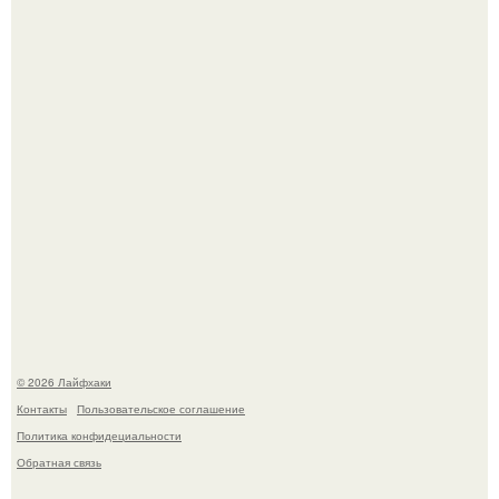
Автоваз крупнейшее обновление Lada Niva Legend за
всю историю представил.
Чем заболела груша и как ее лечить?
© 2026 Лайфхаки
Контакты
Пользовательское соглашение
Политика конфидециальности
Обратная связь