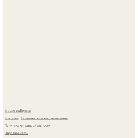
Смородины в этом году много, а обычное жидкое
варенье у нас как-то не очень едят.
Ботва пожелтела, сосед уже достал вилы, и рука сама
тянется копать картошку.
© 2026 Лайфхаки
Контакты
Пользовательское соглашение
Политика конфидециальности
Обратная связь