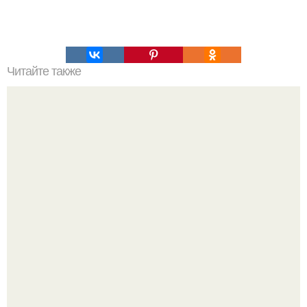
Читайте также
Что делать на ночевке с подругой. Как устроить весёлую
ночёвку с подружками