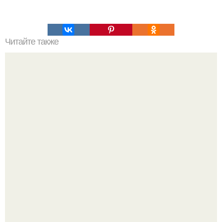
Читайте также
Интересный способ выращивания картофеля, когда
место под посадку ограничено.