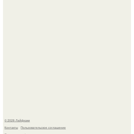
Сняли лук или ранний картофель и бросили голую грядку
до весны?
Из мягких груш красивого варенья дольками не
получится.
© 2026 Лайфхаки
Контакты
Пользовательское соглашение